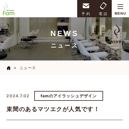
Hair Produce Fam
予 約
電 話
MENU
NEWS
ニュース
ニュース
2024.7.02
famのアイラッシュデザイン
束間のあるマツエクが人気です！